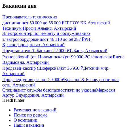
Вакансии дня
Преподаватель технических
дисциплин
от
50 000
до
55 000
₽
ГБПОУ КК Ахтырский
Техникум Профи-Альянс, Ахтырский
Электромонтер по ремонту и обслуживанию
электрооборудования
от
46 110
до
69 287
₽
РН-
Краснодарнефтегаз, Ахтырский
Представитель Т-Банка
от
22 000
₽
Т-Банк, Ахтырский
Разнорабочий (ст. Новоминская)
от
99 000
₽
Слёзкинская Елена
Вадимовна, Ахтырский
Продавец-кассир (Шофёрская)
от
36 950
₽
Детский мир,
Ахтырский
Продавец-универсал
от
59 000
₽
Красное & Белое, розничная
сеть, Ахтырский
Специалист службы безопасности
з/п не указана
Маркосян
Артур Эдуардович, Ахтырский
HeadHunter
Размещение вакансий
Поиск по резюме
О компании
Наши вакансии