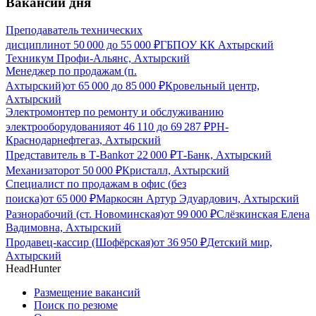
Вакансии дня
Преподаватель технических
дисциплин
от
50 000
до
55 000
₽
ГБПОУ КК Ахтырский
Техникум Профи-Альянс, Ахтырский
Менеджер по продажам (п.
Ахтырский)
от
65 000
до
85 000
₽
Кровельный центр,
Ахтырский
Электромонтер по ремонту и обслуживанию
электрооборудования
от
46 110
до
69 287
₽
РН-
Краснодарнефтегаз, Ахтырский
Представитель в Т-Bank
от
22 000
₽
Т-Банк, Ахтырский
Механизатор
от
50 000
₽
Кристалл, Ахтырский
Специалист по продажам в офис (без
поиска)
от
65 000
₽
Маркосян Артур Эдуардович, Ахтырский
Разнорабочий (ст. Новоминская)
от
99 000
₽
Слёзкинская Елена
Вадимовна, Ахтырский
Продавец-кассир (Шофёрская)
от
36 950
₽
Детский мир,
Ахтырский
HeadHunter
Размещение вакансий
Поиск по резюме