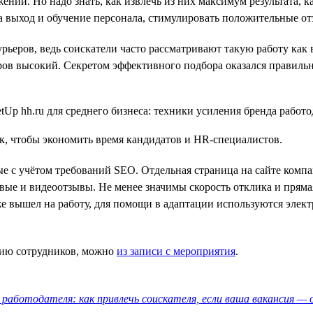
ий. Но надо знать, как извлечь из них максимум результата, 
а выход и обучение персонала, стимулировать положительные о
ьеров, ведь соискатели часто рассматривают такую работу как
еров высокий. Секретом эффективного подбора оказался правильн
ак, чтобы экономить время кандидатов и HR-специалистов.
е с учётом требований SEO. Отдельная страница на сайте ком
овые и видеоотзывы. Не менее значимы скорость отклика и прям
же вышел на работу, для помощи в адаптации используются элек
ацию сотрудников, можно
из записи с мероприятия
.
работодателя: как привлечь соискателя, если ваша вакансия — 