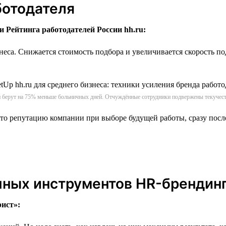
ботодателя
 Рейтинга работодателей России hh.ru:
неса. Снижается стоимость подбора и увеличивается скорость по
 берут на 75% меньше больничных дней. Отчуждённые сотрудники подвержены текучест
есто репутацию компании при выборе будущей работы, сразу посл
пных инструментов HR-брендин
ист»: