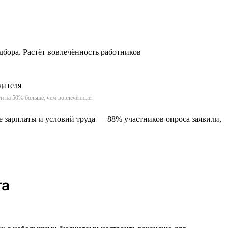
дбора. Растёт вовлечённость работников
и на 50% больше, чем вовлечённые.
е зарплаты и условий труда — 88% участников опроса заявили,
га