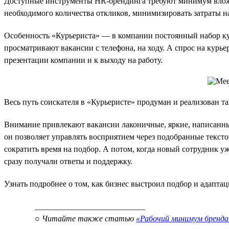
Доступные инструменты HR-брендинга требуют минимум вложен
необходимого количества откликов, минимизировать затраты н
Особенность «Курьериста» — в компании постоянный набор кур
просматривают вакансии с телефона, на ходу. А спрос на курь
презентации компании и к выходу на работу.
Весь путь соискателя в «Курьеристе» продуман и реализован т
Внимание привлекают вакансии лаконичные, яркие, написанны
он позволяет управлять восприятием через подобранные текст
сократить время на подбор. А потом, когда новый сотрудник у
сразу получали ответы и поддержку.
Узнать подробнее о том, как бизнес выстроил подбор и адапт
___________________________
○ Читайте также статью
«Рабочий минимум бренда 