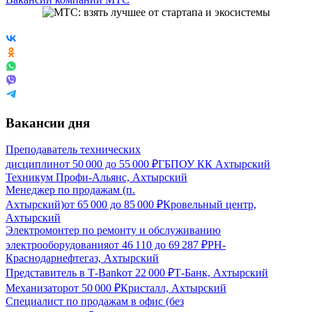
Вакансии дня
Преподаватель технических
дисциплин
от
50 000
до
55 000
₽
ГБПОУ КК Ахтырский
Техникум Профи-Альянс, Ахтырский
Менеджер по продажам (п.
Ахтырский)
от
65 000
до
85 000
₽
Кровельный центр,
Ахтырский
Электромонтер по ремонту и обслуживанию
электрооборудования
от
46 110
до
69 287
₽
РН-
Краснодарнефтегаз, Ахтырский
Представитель в Т-Bank
от
22 000
₽
Т-Банк, Ахтырский
Механизатор
от
50 000
₽
Кристалл, Ахтырский
Специалист по продажам в офис (без