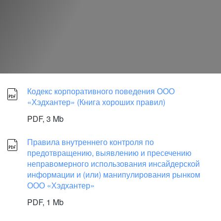
Кодекс корпоративного поведения ООО
«Хэдхантер» (Книга хороших правил)
PDF,
3 Mb
Правила внутреннего контроля по
предотвращению, выявлению и пресечению
неправомерного использования инсайдерской
информации и (или) манипулирования рынком
ООО «Хэдхантер»
PDF,
1 Mb