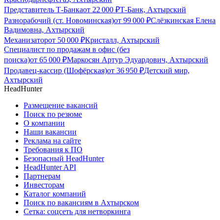
Представитель Т-Банка
от
22 000
₽
Т-Банк, Ахтырский
Разнорабочий (ст. Новоминская)
от
99 000
₽
Слёзкинская Елена
Вадимовна, Ахтырский
Механизатор
от
50 000
₽
Кристалл, Ахтырский
Специалист по продажам в офис (без
поиска)
от
65 000
₽
Маркосян Артур Эдуардович, Ахтырский
Продавец-кассир (Шофёрская)
от
36 950
₽
Детский мир,
Ахтырский
HeadHunter
Размещение вакансий
Поиск по резюме
О компании
Наши вакансии
Реклама на сайте
Требования к ПО
Безопасный HeadHunter
HeadHunter API
Партнерам
Инвесторам
Каталог компаний
Поиск по вакансиям в Ахтырском
Сетка: соцсеть для нетворкинга