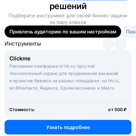
решений
Подберите инструмент для своей
бизнес-задачи
за пару кликов
Привлечь аудиторию по вашим настройкам
Пок
Инструменты
Инструменты
Инструменты
Виртуальный рекрутер
Clickme
Вакансия дня
Массовый подбор под ключ. Решите, сколько
Рекламная платформа от hh.ru: простой
Рекламный формат для вакансий на главной странице
кандидатов и когда вам нужно, и за дело возьмутся
технологичный сервис для продвижения вакансий
hh.ru. Увеличивает количество откликов
маркетологи, рекрутеры и проектные менеджеры
и проектов бизнеса на разных площадках: на hh.ru,
hh.ru с целым набором digital-инструментов
во ВКонтакте, Яндексе, Одноклассниках и Mail.ru
Стоимость:
от 200 000 ₽
Узнать подробнее
Стоимость:
от 500 ₽
Узнать подробнее
Узнать подробнее