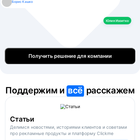
Борис Кашко
Юлия Изоитко
Александр Кулагин
Даниил Макаров
Екатерина Лазаренко
Юлия Изоитко
Получить решение для компании
Поддержим и
всё
расскажем
Статьи
Делимся новостями, историями клиентов и советами
про рекламные продукты и платформу Clickme