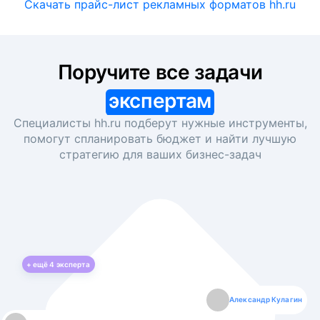
Скачать прайс-лист рекламных форматов hh.ru
Поручите все задачи
экспертам
Специалисты hh.ru подберут нужные инструменты,
помогут спланировать бюджет и найти лучшую
стратегию для ваших
бизнес-задач
+ ещё
4
эксперта
Екатерина Лазаренко
Александр Кулагин
Даниил Макаров
Борис Кашко
Юлия Изоитко