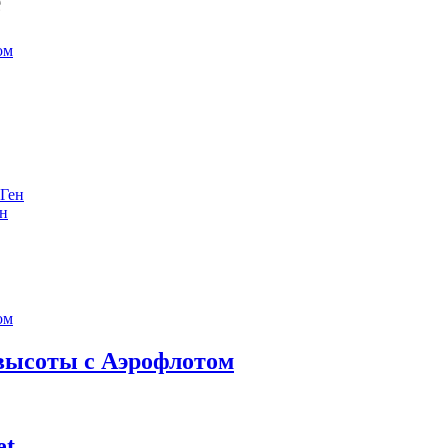
е
ен
 высоты с Аэрофлотом
et