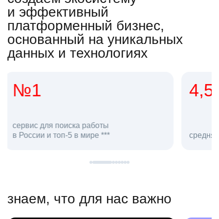
и эффективный
платформенный бизнес,
основанный на уникальных
данных и технологиях
4,5
20
сотруд
средняя оценка hh.ru как работодателя **
в hh.ru
знаем, что для нас важно