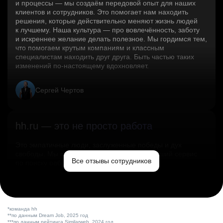
и процессы — мы создаём передовой опыт для наших
клиентов и сотрудников. Это помогает нам находить
решения, которые действительно меняют жизнь людей
к лучшему. Наша культура — про вовлечённость, заботу
и искреннее желание делать полезное. Мы гордимся тем,
что помогаем крутым компаниям и классным
специалистам находить друг друга. Быть частью таких
изменений по‑настоящему вдохновляет.
Сергей Чертов
hh.ru — это не просто работа
Это эмпатичные люди, заслуженные победы и дух
свободы. Мы помогаем миру и создаём лучший сервис
Все отзывы сотрудников
по поиску работы в стране.
Ольга Емельянова
*команда hh
**по данным Dream Job, 2025 год
***по данным рейтинга Similarweb, 2024 год