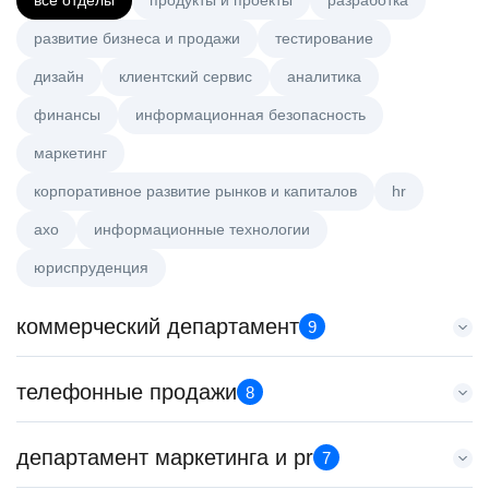
все отделы
продукты и проекты
разработка
развитие бизнеса и продажи
тестирование
дизайн
клиентский сервис
аналитика
финансы
информационная безопасность
маркетинг
корпоративное развитие рынков и капиталов
hr
axo
информационные технологии
юриспруденция
коммерческий департамент
9
Тренер по развитию компетенций продаж
телефонные продажи
8
HeadHunter::Коммерческий департамент
20 июл. 2026
Менеджер по продажам B2B
департамент маркетинга и pr
з/п не указана
7
HeadHunter::Телефонные продажи
Ярославль