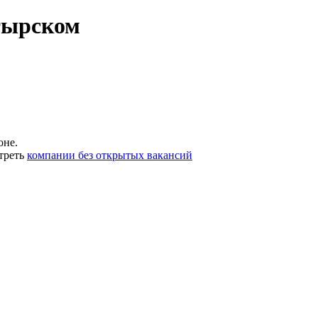
тырском
оне.
треть
компании без открытых вакансий