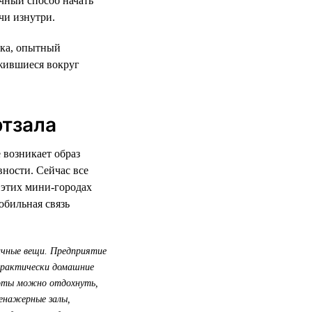
ичный способ начать
чи изнутри.
ика, опытный
жившиеся вокруг
ртзала
 возникает образ
вности. Сейчас все
 этих мини-городах
обильная связь
личные вещи. Предприятие
 практически домашние
боты можно отдохнуть,
ренажерные залы,