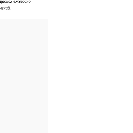
ощадках ежегодно
лений.