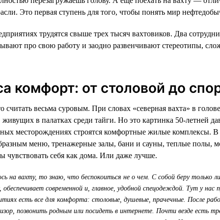
олностью перезагружаешь голову. А еще поехать на вахту — отл
расли. Это первая ступень для того, чтобы понять мир нефтедобы
дприятиях трудятся свыше трех тысяч вахтовиков. Два сотрудн
ывают про свою работу и заодно развенчивают стереотипы, сло
са комфорт: от столовой до спо
 считать весьма суровым. При словах «северная вахта» в голове
 живущих в палатках среди тайги. Но это картинка 50-летней да
нных месторождениях строятся комфортные жилые комплексы. В
образным меню, тренажерные залы, бани и сауны, теплые полы, м
ы чувствовать себя как дома. Или даже лучше.
сь на вахту, то знаю, что беспокоиться не о чем. С собой беру только 
, обеспечивает современной и, главное, удобной спецодеждой. Тут у нас
итиях есть все для комфорта: столовые, душевые, прачечные. После ра
изор, позвонить родным или посидеть в интернете. Почти везде есть т