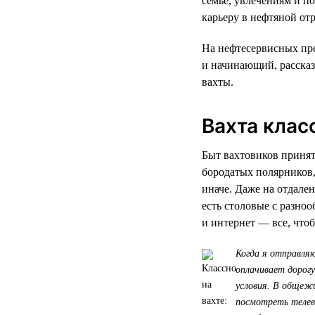
семье, увлечениям и п
карьеру в нефтяной от
На нефтесервисных пре
и начинающий, рассказ
вахты.
Вахта клас
Быт вахтовиков принято
бородатых полярников,
иначе. Даже на отдале
есть столовые с разно
и интернет — все, чтоб
Когда я отправляю
оплачивает дорогу
условия. В общеж
посмотреть телев