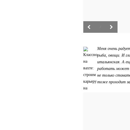
/
Меня очень радует
рыба, овощи. И гл
итальянская. А ещ
работать может т
не только стомат
тоже проходит за