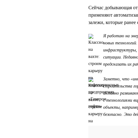
Сейчас добывающая отр
применяют автоматизац
залежи, которые ранее
Я работаю на энер
новых технологий
инфраструктуры, 
ситуации. Недавн
предсказать их р
Заметно, что «инн
строительства го
активно развиваю
с технологиями в
объекты, наприме
безопасно. Это де