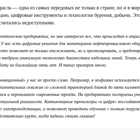
асль — одна из самых передовых не только в стране, но и в ми
ию, цифровые инструменты и технологии бурения, добычи. Это
 считались недоступными.
гетическом предприятии, но мне интересно все, что происходит в отрас
. У нас есть цифровые решения для мониторинга нефтепромыслового обо
что позволяет не только отслеживать, но и прогнозировать, и предо
о внедрили уникальную технологию диагностики кабельных линий. Тепер
аботу на ближайшие пять лет. И таких примеров много.
овационный» у нас не просто слово. Например, в геофизике используется
ризонтальных скважин со сложной траекторией длиной до пяти киломе
тся и перенимают современные тренды. На предприятиях построены уче
иртуальной реальности. Компьютерные тренажеры «в цифре» воссоздают
р электроподстанции, и позволяют проводить обучение с полным погруж
йствительно круто, когда видишь своими глазами!