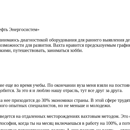
ефть Энергосистем»
 занимаюсь диагностикой оборудования для раннего выявления д
озможности для развития. Вахта нравится предсказуемым графико
кими, путешествовать, заниматься хобби.
 еще во время учебы. По окончании вуза меня взяли на постоянн
ится. За это я и люблю нашу отрасль, тут все друг за друга.
на нее приходится до 30% экономики страны. В этой сфере трудя
ого опытных специалистов, но не меньше и молодежи.
ведется на отдаленных месторождениях вахтовым методом. Это
лософия, когда ты на месяц включаешься в работу на 100%, а пот