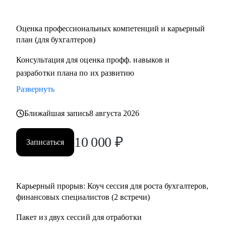
Кому могу помочь:
Оценка профессиональных компетенций и карьерный
• Финансовым директорам, желающим выйти на
план (для бухгалтеров)
качественно иной уровень дохода.
Консультация для оценка профф. навыков и
• Бухгалтерам, которые хотят вырасти до главбуха.
разработки плана по их развитию
• Главным бухгалтерам, которые "засиделись на одном
месте".
Развернуть
• Финансовым менеджерам, аналитикам, методологам и
налоговым консультантам.
Ближайшая запись
8 августа 2026
10 000
₽
Записаться
Карьерный прорыв: Коуч сессия для роста бухгалтеров,
финансовых специалистов (2 встречи)
Пакет из двух сессий для отработки