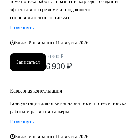
теме поиска работы и развития карьеры, создания
• Составить «продающее» резюме (самостоятельно
эффективного резюме и продающего
пропишу все блоки)
сопроводительного письма.
• Подготовиться к прохождению собеседований любого
Развернуть
формата
• Выбрать между несколькими предложениями о работе и
Ближайшая запись
11 августа 2026
др.
10 900
₽
Записаться
Кому могу помочь:
6 900
₽
Руководителям и специалистам из сфер производства, с/х,
строительства, торговли, услуг, медицины, онлайн-
сервисов и из госструктур по функциям:
Карьерная консультация
• Топ-менеджмент и управление проектами
Консультация для ответов на вопросы по теме поиска
• Административный блок (финансы, юриспруденция, HR,
работы и развития карьеры
ОТиТБ, СБ, ПТО, АХО, GR, секретариат, сметно-
договорная работа)
Развернуть
• Коммерческий блок и логистика, ВЭД
Ближайшая запись
11 августа 2026
• Производственно-технический блок, строительство