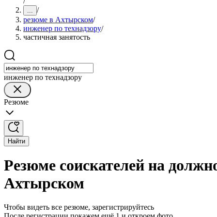
/
/
...
резюме в Ахтырском
/
инженер по технадзору
/
частичная занятость
инженер по технадзору
Резюме
Найти
Резюме соискателей на должно
Ахтырском
Чтобы видеть все резюме, зарегистрируйтесь
После регистрации покажем ещё 1 и откроем фото