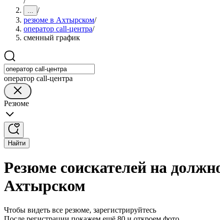
/
/
...
резюме в Ахтырском
/
оператор cаll-центра
/
сменный график
оператор call-центра
Резюме
Найти
Резюме соискателей на должно
Ахтырском
Чтобы видеть все резюме, зарегистрируйтесь
После регистрации покажем ещё 80 и откроем фото