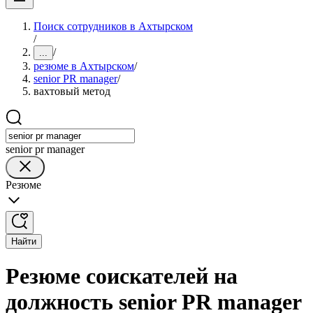
Поиск сотрудников в Ахтырском
/
/
...
резюме в Ахтырском
/
senior PR manager
/
вахтовый метод
senior pr manager
Резюме
Найти
Резюме соискателей на
должность senior PR manager