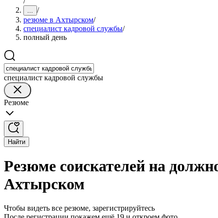
/
/
...
резюме в Ахтырском
/
специалист кадровой службы
/
полный день
специалист кадровой службы
Резюме
Найти
Резюме соискателей на должн
Ахтырском
Чтобы видеть все резюме, зарегистрируйтесь
После регистрации покажем ещё 19 и откроем фото