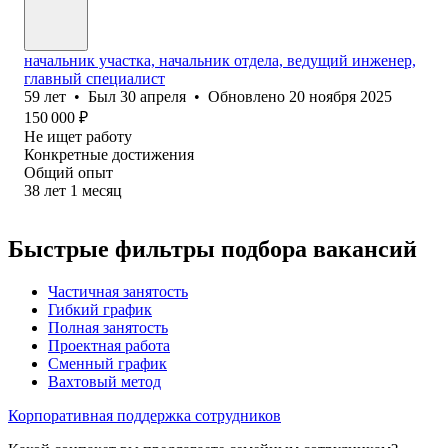
начальник участка, начальник отдела, ведущий инженер,
главный специалист
59
лет
•
Был
30 апреля
•
Обновлено
20 ноября 2025
150 000
₽
Не ищет работу
Конкретные достижения
Общий опыт
38
лет
1
месяц
Быстрые фильтры подбора вакансий
Частичная занятость
Гибкий график
Полная занятость
Проектная работа
Сменный график
Вахтовый метод
Корпоративная поддержка сотрудников