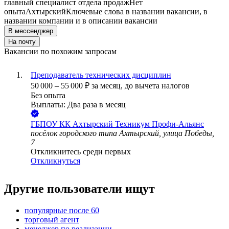
главный специалист отдела продаж
Нет
опыта
Ахтырский
Ключевые слова в названии вакансии, в
названии компании и в описании вакансии
В мессенджер
На почту
Вакансии по похожим запросам
Преподаватель технических дисциплин
50 000
–
55 000
₽
за месяц,
до вычета налогов
Без опыта
Выплаты: Два раза в месяц
ГБПОУ КК Ахтырский Техникум Профи-Альянс
посёлок городского типа Ахтырский, улица Победы,
7
Откликнитесь среди первых
Откликнуться
Другие пользователи ищут
популярные после 60
торговый агент
менеджер по реализации