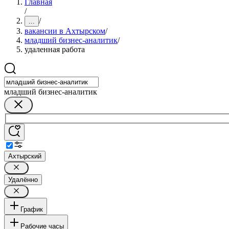
Главная
/
/
...
вакансии в Ахтырском
/
младший бизнес-аналитик
/
удаленная работа
младший бизнес-аналитик
Ахтырский
Удалённо
График
Рабочие часы