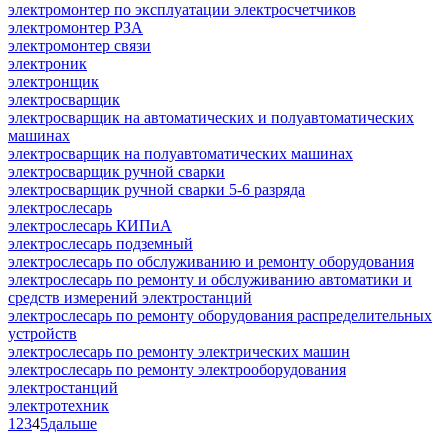
электромонтер по эксплуатации электросчетчиков
электромонтер РЗА
электромонтер связи
электроник
электронщик
электросварщик
электросварщик на автоматических и полуавтоматических
машинах
электросварщик на полуавтоматических машинах
электросварщик ручной сварки
электросварщик ручной сварки 5-6 разряда
электрослесарь
электрослесарь КИПиА
электрослесарь подземный
электрослесарь по обслуживанию и ремонту оборудования
электрослесарь по ремонту и обслуживанию автоматики и
средств измерений электростанций
электрослесарь по ремонту оборудования распределительных
устройств
электрослесарь по ремонту электрических машин
электрослесарь по ремонту электрооборудования
электростанций
электротехник
1
2
3
4
5
дальше