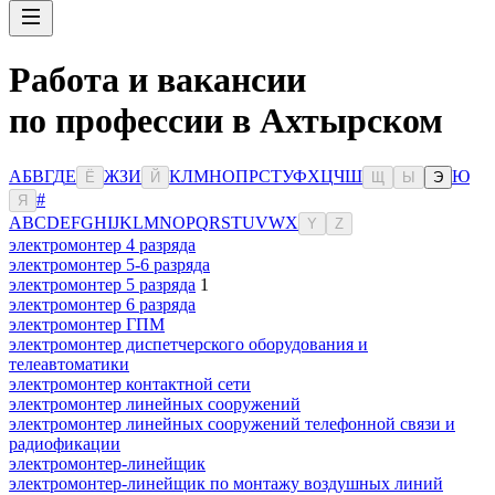
Работа и вакансии
по профессии в Ахтырском
А
Б
В
Г
Д
Е
Ж
З
И
К
Л
М
Н
О
П
Р
С
Т
У
Ф
Х
Ц
Ч
Ш
Ю
Ё
Й
Щ
Ы
Э
#
Я
A
B
C
D
E
F
G
H
I
J
K
L
M
N
O
P
Q
R
S
T
U
V
W
X
Y
Z
электромонтер 4 разряда
электромонтер 5-6 разряда
электромонтер 5 разряда
1
электромонтер 6 разряда
электромонтер ГПМ
электромонтер диспетчерского оборудования и
телеавтоматики
электромонтер контактной сети
электромонтер линейных сооружений
электромонтер линейных сооружений телефонной связи и
радиофикации
электромонтер-линейщик
электромонтер-линейщик по монтажу воздушных линий