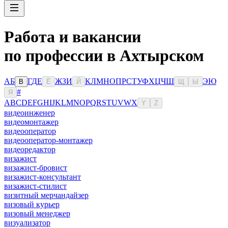
Работа и вакансии
по профессии в Ахтырском
А
Б
Г
Д
Е
Ж
З
И
К
Л
М
Н
О
П
Р
С
Т
У
Ф
Х
Ц
Ч
Ш
Э
Ю
В
Ё
Й
Щ
Ы
#
Я
A
B
C
D
E
F
G
H
I
J
K
L
M
N
O
P
Q
R
S
T
U
V
W
X
Y
Z
видеоинженер
видеомонтажер
видеооператор
видеооператор-монтажер
видеоредактор
визажист
визажист-бровист
визажист-консультант
визажист-стилист
визитный мерчандайзер
визовый курьер
визовый менеджер
визуализатор