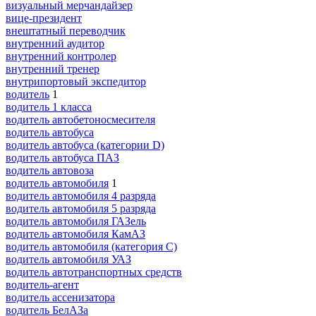
визуальный мерчандайзер
вице-президент
внештатный переводчик
внутренний аудитор
внутренний контролер
внутренний тренер
внутрипортовый экспедитор
водитель
1
водитель 1 класса
водитель автобетоносмесителя
водитель автобуса
водитель автобуса (категории D)
водитель автобуса ПАЗ
водитель автовоза
водитель автомобиля
1
водитель автомобиля 4 разряда
водитель автомобиля 5 разряда
водитель автомобиля ГАЗель
водитель автомобиля КамАЗ
водитель автомобиля (категория C)
водитель автомобиля УАЗ
водитель автотранспортных средств
водитель-агент
водитель ассенизатора
водитель БелАЗа