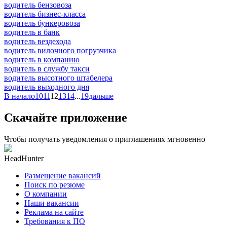
водитель бензовоза
водитель бизнес-класса
водитель бункеровоза
водитель в банк
водитель вездехода
водитель вилочного погрузчика
водитель в компанию
водитель в службу такси
водитель высотного штабелера
водитель выходного дня
В начало
10
11
12
13
14
...
19
дальше
Скачайте приложение
Чтобы получать уведомления о приглашениях мгновенно
HeadHunter
Размещение вакансий
Поиск по резюме
О компании
Наши вакансии
Реклама на сайте
Требования к ПО