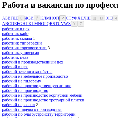
Работа и вакансии по профес
А
Б
В
Г
Д
Е
Ж
З
И
К
Л
М
Н
О
П
С
Т
У
Ф
Х
Ц
Ч
Ш
Э
Ю
Ё
Й
Р
Щ
Ы
Я
A
B
C
D
E
F
G
H
I
J
K
L
M
N
O
P
Q
R
S
T
U
V
W
X
Y
Z
работник в цех
работник кафе
работник склада
1
работник типографии
работник торгового зала
3
работник-универсал
работник цеха
рабочий в производственный цех
рабочий в цех
рабочий зеленого хозяйства
рабочий на мебельное производство
рабочий на пилораму
рабочий на производственную линию
рабочий на производство
рабочий на производство корпусной мебели
рабочий на производство тротуарной плитки
рабочий персонал
2
рабочий пищевого производства
рабочий по благоустройству территории