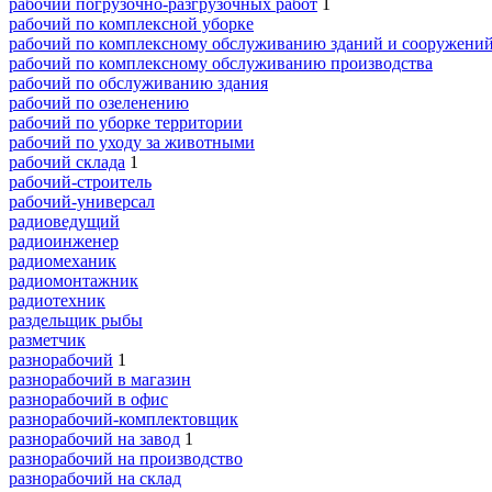
рабочий погрузочно-разгрузочных работ
1
рабочий по комплексной уборке
рабочий по комплексному обслуживанию зданий и сооружени
рабочий по комплексному обслуживанию производства
рабочий по обслуживанию здания
рабочий по озеленению
рабочий по уборке территории
рабочий по уходу за животными
рабочий склада
1
рабочий-строитель
рабочий-универсал
радиоведущий
радиоинженер
радиомеханик
радиомонтажник
радиотехник
раздельщик рыбы
разметчик
разнорабочий
1
разнорабочий в магазин
разнорабочий в офис
разнорабочий-комплектовщик
разнорабочий на завод
1
разнорабочий на производство
разнорабочий на склад