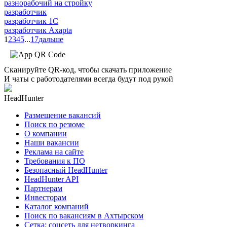
разнорабочий на стройку
разработчик
разработчик 1C
разработчик Axapta
1
2
3
4
5
...
17
дальше
Сканируйте QR-код, чтобы скачать приложение
И чаты с работодателями всегда будут под рукой
HeadHunter
Размещение вакансий
Поиск по резюме
О компании
Наши вакансии
Реклама на сайте
Требования к ПО
Безопасный HeadHunter
HeadHunter API
Партнерам
Инвесторам
Каталог компаний
Поиск по вакансиям в Ахтырском
Сетка: соцсеть для нетворкинга