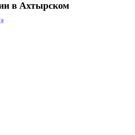
сии в Ахтырском
#