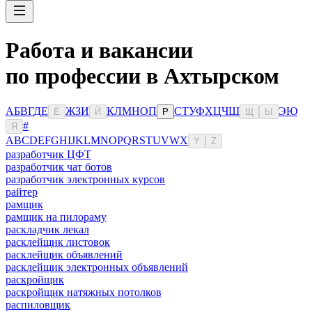
Работа и вакансии
по профессии в Ахтырском
А
Б
В
Г
Д
Е
Ж
З
И
К
Л
М
Н
О
П
С
Т
У
Ф
Х
Ц
Ч
Ш
Э
Ю
Ё
Й
Р
Щ
Ы
#
Я
A
B
C
D
E
F
G
H
I
J
K
L
M
N
O
P
Q
R
S
T
U
V
W
X
Y
Z
разработчик ЦФТ
разработчик чат ботов
разработчик электронных курсов
райтер
рамщик
рамщик на пилораму
раскладчик лекал
расклейщик листовок
расклейщик объявлений
расклейщик электронных объявлений
раскройщик
раскройщик натяжных потолков
распиловщик