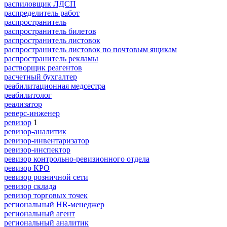
распиловщик ЛДСП
распределитель работ
распространитель
распространитель билетов
распространитель листовок
распространитель листовок по почтовым ящикам
распространитель рекламы
растворщик реагентов
расчетный бухгалтер
реабилитационная медсестра
реабилитолог
реализатор
реверс-инженер
ревизор
1
ревизор-аналитик
ревизор-инвентаризатор
ревизор-инспектор
ревизор контрольно-ревизионного отдела
ревизор КРО
ревизор розничной сети
ревизор склада
ревизор торговых точек
региональный HR-менеджер
региональный агент
региональный аналитик