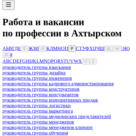
Работа и вакансии
по профессии в Ахтырском
А
Б
В
Г
Д
Е
Ж
З
И
К
Л
М
Н
О
П
С
Т
У
Ф
Х
Ц
Ч
Ш
Э
Ю
Ё
Й
Р
Щ
Ы
#
Я
A
B
C
D
E
F
G
H
I
J
K
L
M
N
O
P
Q
R
S
T
U
V
W
X
Y
Z
руководитель группы взыскания
руководитель группы дизайна
руководитель группы инженеров
руководитель группы кадрового администрирования
руководитель группы конструкторов
руководитель группы консультантов
руководитель группы корпоративных продаж
руководитель группы логистики
руководитель группы маркетинга
руководитель группы медицинских представителей
руководитель группы менеджеров
руководитель группы менеджеров клининг
руководитель группы обучения