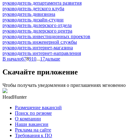
руководитель департамента развития
руководитель детского клуба
руководитель дивизиона
руководитель дизайн-студии
руководитель дилерского отдела
руководитель дилерского центра
руководитель инвестиционных проектов
руководитель инженерной службы
руководитель интернет-магазина
руководитель интернет-направления
В начало
6
7
8
9
10
...
17
дальше
Скачайте приложение
Чтобы получать уведомления о приглашениях мгновенно
HeadHunter
Размещение вакансий
Поиск по резюме
О компании
Наши вакансии
Реклама на сайте
Требования к ПО