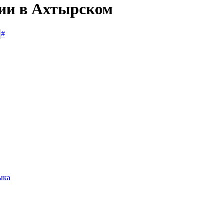
сии в Ахтырском
#
ыка