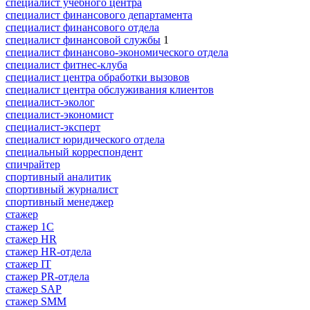
специалист учебного центра
специалист финансового департамента
специалист финансового отдела
специалист финансовой службы
1
специалист финансово-экономического отдела
специалист фитнес-клуба
специалист центра обработки вызовов
специалист центра обслуживания клиентов
специалист-эколог
специалист-экономист
специалист-эксперт
специалист юридического отдела
специальный корреспондент
спичрайтер
спортивный аналитик
спортивный журналист
спортивный менеджер
стажер
стажер 1С
стажер HR
стажер HR-отдела
стажер IT
стажер PR-отдела
стажер SAP
стажер SMM