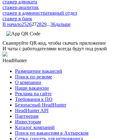
стажер адвоката
стажер-аналитик
стажер в административный отдел
стажер в банк
В начало
25
26
27
28
29
...
36
дальше
Сканируйте QR-код, чтобы скачать приложение
И чаты с работодателями всегда будут под рукой
HeadHunter
Размещение вакансий
Поиск по резюме
О компании
Наши вакансии
Реклама на сайте
Требования к ПО
Безопасный HeadHunter
HeadHunter API
Партнерам
Инвесторам
Каталог компаний
Поиск по вакансиям в Ахтырском
Сетка: соцсеть для нетворкинга