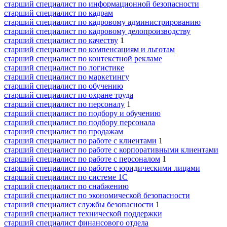
старший специалист по информационной безопасности
старший специалист по кадрам
старший специалист по кадровому администрированию
старший специалист по кадровому делопроизводству
старший специалист по качеству
1
старший специалист по компенсациям и льготам
старший специалист по контекстной рекламе
старший специалист по логистике
старший специалист по маркетингу
старший специалист по обучению
старший специалист по охране труда
старший специалист по персоналу
1
старший специалист по подбору и обучению
старший специалист по подбору персонала
старший специалист по продажам
старший специалист по работе с клиентами
1
старший специалист по работе с корпоративными клиентами
старший специалист по работе с персоналом
1
старший специалист по работе с юридическими лицами
старший специалист по системе 1С
старший специалист по снабжению
старший специалист по экономической безопасности
старший специалист службы безопасности
1
старший специалист технической поддержки
старший специалист финансового отдела