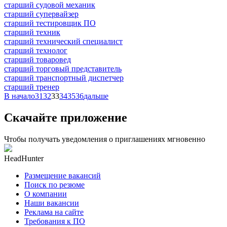
старший судовой механик
старший супервайзер
старший тестировщик ПО
старший техник
старший технический специалист
старший технолог
старший товаровед
старший торговый представитель
старший транспортный диспетчер
старший тренер
В начало
31
32
33
34
35
36
дальше
Скачайте приложение
Чтобы получать уведомления о приглашениях мгновенно
HeadHunter
Размещение вакансий
Поиск по резюме
О компании
Наши вакансии
Реклама на сайте
Требования к ПО