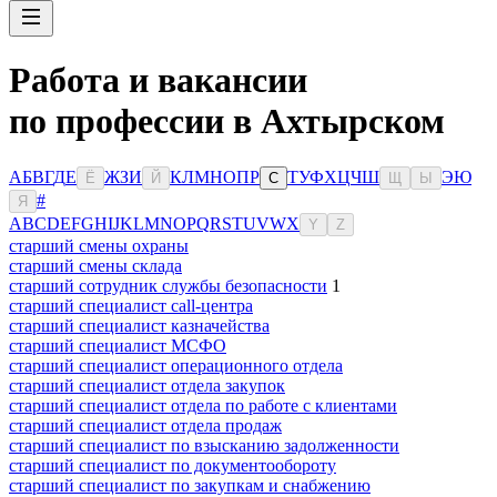
Работа и вакансии
по профессии в Ахтырском
А
Б
В
Г
Д
Е
Ж
З
И
К
Л
М
Н
О
П
Р
Т
У
Ф
Х
Ц
Ч
Ш
Э
Ю
Ё
Й
С
Щ
Ы
#
Я
A
B
C
D
E
F
G
H
I
J
K
L
M
N
O
P
Q
R
S
T
U
V
W
X
Y
Z
старший смены охраны
старший смены склада
старший сотрудник службы безопасности
1
старший специалист call-центра
старший специалист казначейства
старший специалист МСФО
старший специалист операционного отдела
старший специалист отдела закупок
старший специалист отдела по работе с клиентами
старший специалист отдела продаж
старший специалист по взысканию задолженности
старший специалист по документообороту
старший специалист по закупкам и снабжению