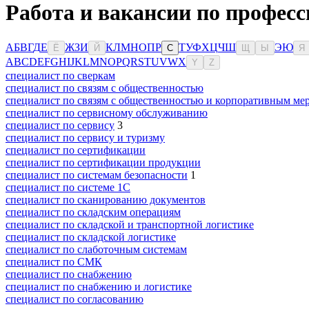
Работа и вакансии по профес
А
Б
В
Г
Д
Е
Ж
З
И
К
Л
М
Н
О
П
Р
Т
У
Ф
Х
Ц
Ч
Ш
Э
Ю
Ё
Й
С
Щ
Ы
Я
A
B
C
D
E
F
G
H
I
J
K
L
M
N
O
P
Q
R
S
T
U
V
W
X
Y
Z
специалист по сверкам
специалист по связям с общественностью
специалист по связям с общественностью и корпоративным ме
специалист по сервисному обслуживанию
специалист по сервису
3
специалист по сервису и туризму
специалист по сертификации
специалист по сертификации продукции
специалист по системам безопасности
1
специалист по системе 1С
специалист по сканированию документов
специалист по складским операциям
специалист по складской и транспортной логистике
специалист по складской логистике
специалист по слаботочным системам
специалист по СМК
специалист по снабжению
специалист по снабжению и логистике
специалист по согласованию