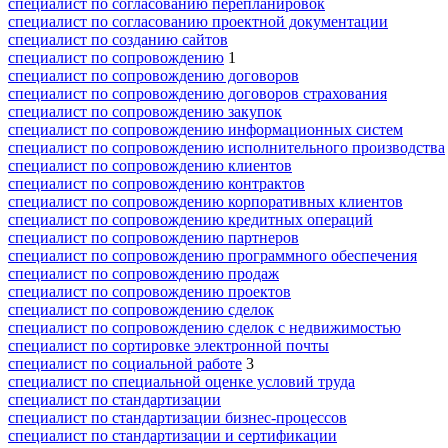
специалист по согласованию перепланировок
специалист по согласованию проектной документации
специалист по созданию сайтов
специалист по сопровождению
1
специалист по сопровождению договоров
специалист по сопровождению договоров страхования
специалист по сопровождению закупок
специалист по сопровождению информационных систем
специалист по сопровождению исполнительного производства
специалист по сопровождению клиентов
специалист по сопровождению контрактов
специалист по сопровождению корпоративных клиентов
специалист по сопровождению кредитных операций
специалист по сопровождению партнеров
специалист по сопровождению программного обеспечения
специалист по сопровождению продаж
специалист по сопровождению проектов
специалист по сопровождению сделок
специалист по сопровождению сделок с недвижимостью
специалист по сортировке электронной почты
специалист по социальной работе
3
специалист по специальной оценке условий труда
специалист по стандартизации
специалист по стандартизации бизнес-процессов
специалист по стандартизации и сертификации