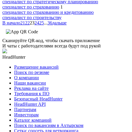
специалист по стратегическому планированию
специалист по страхованию
1
специалист по страхованию и кредитованию
специалист по строительству
В начало
21
22
23
24
25
...
36
дальше
Сканируйте QR-код, чтобы скачать приложение
И чаты с работодателями всегда будут под рукой
HeadHunter
Размещение вакансий
Поиск по резюме
О компании
Наши вакансии
Реклама на сайте
Требования к ПО
Безопасный HeadHunter
HeadHunter API
Партнерам
Инвесторам
Каталог компаний
Поиск по вакансиям в Ахтырском
Сетка: соцсеть для нетворкинга