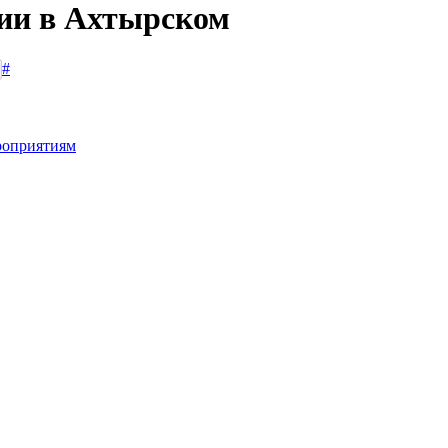
сии в Ахтырском
#
роприятиям