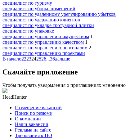
специалист по туризму
специалист по уборке помещений
специалист по удаленному урегулированию убытков
специалист по удержанию клиентов
специалист по укладке тротуарной плитки
специалист по упаковке
специалист по управлению имуществом
1
специалист по управлению качеством
1
специалист по управлению персоналом
2
специалист по управлению проектами
В начало
22
23
24
25
26
...
36
дальше
Скачайте приложение
Чтобы получать уведомления о приглашениях мгновенно
HeadHunter
Размещение вакансий
Поиск по резюме
О компании
Наши вакансии
Реклама на сайте
Требования к ПО