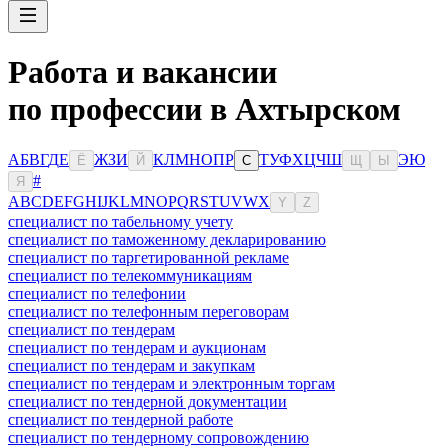
Работа и вакансии
по профессии в Ахтырском
А
Б
В
Г
Д
Е
Ж
З
И
К
Л
М
Н
О
П
Р
Т
У
Ф
Х
Ц
Ч
Ш
Э
Ю
Ё
Й
С
Щ
Ы
#
Я
A
B
C
D
E
F
G
H
I
J
K
L
M
N
O
P
Q
R
S
T
U
V
W
X
Y
Z
специалист по табельному учету
специалист по таможенному декларированию
специалист по таргетированной рекламе
специалист по телекоммуникациям
специалист по телефонии
специалист по телефонным переговорам
специалист по тендерам
специалист по тендерам и аукционам
специалист по тендерам и закупкам
специалист по тендерам и электронным торгам
специалист по тендерной документации
специалист по тендерной работе
специалист по тендерному сопровождению